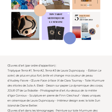
Œuvres d'art (par ordre d'apparition) :
Triptyque
Terra #1
,
Terra #2
,
Terra #3
de Laura Dujoncquoy
- Édition
Le
soleil, de plus en plus fort, brille et change ma couleur de peau
d'Audrey Faivre - Œuvre
Face à face IX
de Clara Tournay - Toile
Murmure
des étoiles
de Julia A. Etedi - Dessin sur papier
La dynamique des corps,
JOUR 07
de La Robotte - Photographie d'art
Au-dessus de la mêlée
d'Igor Conroux - Sculpture en pierre de Finn Gleichauf - Vases uniques
en céramique de Laura Dujoncquoy - Intérieur design avec la toile
Sun
Island
de Diane Bellier.
Œuvres d'art dans les témoignages : Peinture sur toile
Murmure des